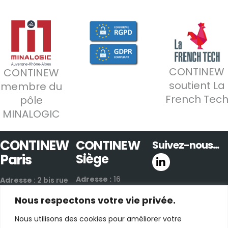
CONTINEW
CONTINEW
soutient La
membre du
French Tec
pôle
MINALOGIC
CONTINEW
CONTINEW
Suivez-nous...
Paris
Siège
Adresse :
16
Adresse
: 2 bis rue
Boulevard de Valmy
de Villiers
Nous respectons votre vie privée.
42300 Roanne |
92300 Levallois-
France
Perret | France
Nous utilisons des cookies pour améliorer votre
Email :
nous