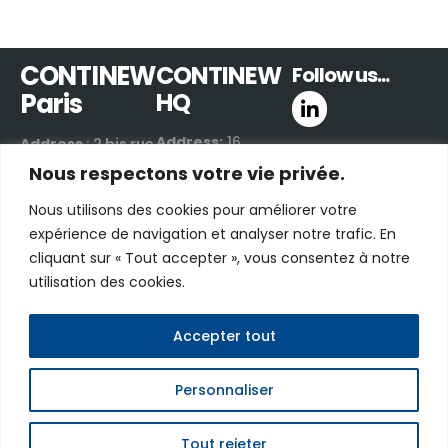
CONTINEW
CONTINEW
Follow us...
Paris
HQ
Address:
16
Address
: 2 bis rue
Boulevard de
de Villiers
Nous respectons votre vie privée.
Valmy
92300 Levallois-
Nous utilisons des cookies pour améliorer votre
42300 Roanne |
Perret | France
expérience de navigation et analyser notre trafic. En
France
Email:
contact us
cliquant sur « Tout accepter », vous consentez à notre
Email:
contact us
by e-mail
utilisation des cookies.
by e-mail
Phone:
+33 (0)1 48
Phone:
+33 (0)4
06 70 03
81 17 00 40
Accepter tout
Personnaliser
CONTINEW © 2026 - Tous droits réservés
Privacy
Terms of use
Legal notices
FAQ
Tout rejeter