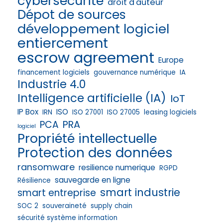
cybersécurité
droit d'auteur
Dépot de sources
développement logiciel
entiercement
escrow agreement
Europe
financement logiciels
gouvernance numérique
IA
Industrie 4.0
Intelligence artificielle (IA)
IoT
IP Box
ISO
IRN
ISO 27001
ISO 27005
leasing logiciels
PRA
PCA
logiciel
Propriété intellectuelle
Protection des données
ransomware
resilience numerique
RGPD
sauvegarde en ligne
Résilience
smart industrie
smart entreprise
SOC 2
souveraineté
supply chain
sécurité système information