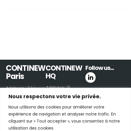
CONTINEW
CONTINEW
Follow us...
Paris
HQ
Address:
16
Address
: 2 bis rue
Boulevard de
de Villiers
Nous respectons votre vie privée.
Valmy
92300 Levallois-
Nous utilisons des cookies pour améliorer votre
42300 Roanne |
Perret | France
expérience de navigation et analyser notre trafic. En
France
Email:
contact us
cliquant sur « Tout accepter », vous consentez à notre
Email:
contact us
by e-mail
utilisation des cookies.
by e-mail