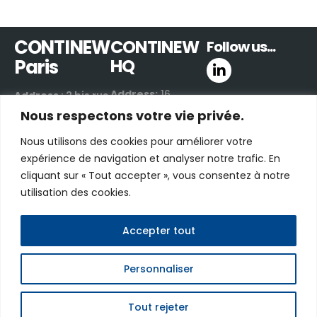
CONTINEW
CONTINEW
Follow us...
Paris
HQ
Address:
16
Address
: 2 bis rue
Boulevard de
de Villiers
Nous respectons votre vie privée.
Valmy
92300 Levallois-
Nous utilisons des cookies pour améliorer votre
42300 Roanne |
Perret | France
expérience de navigation et analyser notre trafic. En
France
Email:
contact us
cliquant sur « Tout accepter », vous consentez à notre
Email:
contact us
by e-mail
utilisation des cookies.
by e-mail
Phone:
+33 (0)1 48
Phone:
+33 (0)4
06 70 03
81 17 00 40
Accepter tout
Personnaliser
CONTINEW © 2026 - Tous droits réservés
Privacy
Terms of use
Legal notices
FAQ
Tout rejeter
Contact us