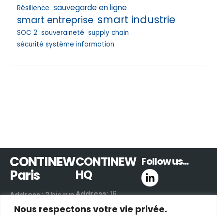
sauvegarde en ligne
Résilience
smart industrie
smart entreprise
SOC 2
souveraineté
supply chain
sécurité système information
CONTINEW
CONTINEW
Follow us...
Paris
HQ
Address:
16
Address
: 2 bis rue
Boulevard de
de Villiers
Nous respectons votre vie privée.