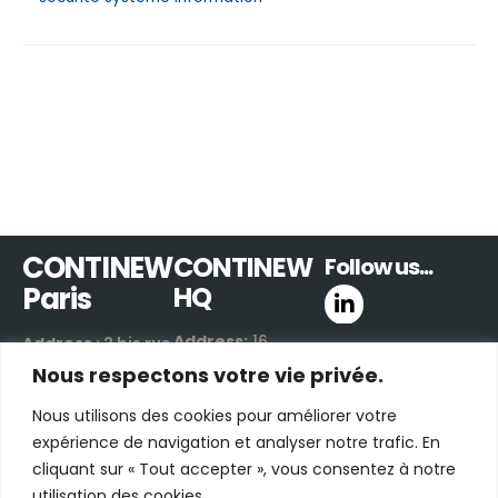
CONTINEW
CONTINEW
Follow us...
Paris
HQ
Address:
16
Address
: 2 bis rue
Boulevard de
de Villiers
Nous respectons votre vie privée.
Valmy
92300 Levallois-
Nous utilisons des cookies pour améliorer votre
42300 Roanne |
Perret | France
expérience de navigation et analyser notre trafic. En
France
Email:
contact us
cliquant sur « Tout accepter », vous consentez à notre
Email:
contact us
by e-mail
utilisation des cookies.