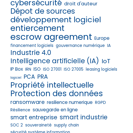
cybersécurité
droit d'auteur
Dépot de sources
développement logiciel
entiercement
escrow agreement
Europe
financement logiciels
gouvernance numérique
IA
Industrie 4.0
Intelligence artificielle (IA)
IoT
IP Box
ISO
IRN
ISO 27001
ISO 27005
leasing logiciels
PRA
PCA
logiciel
Propriété intellectuelle
Protection des données
ransomware
resilience numerique
RGPD
sauvegarde en ligne
Résilience
smart industrie
smart entreprise
SOC 2
souveraineté
supply chain
sécurité système information