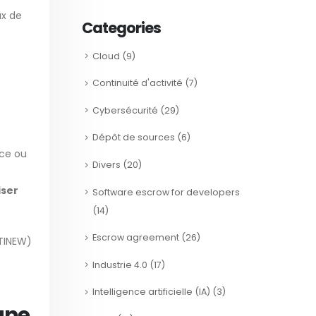
ux de
Categories
Cloud
(9)
Continuité d'activité
(7)
Cybersécurité
(29)
Dépôt de sources
(6)
nce ou
Divers
(20)
iser
Software escrow for developers
(14)
Escrow agreement
(26)
NTINEW)
Industrie 4.0
(17)
Intelligence artificielle (IA)
(3)
gne