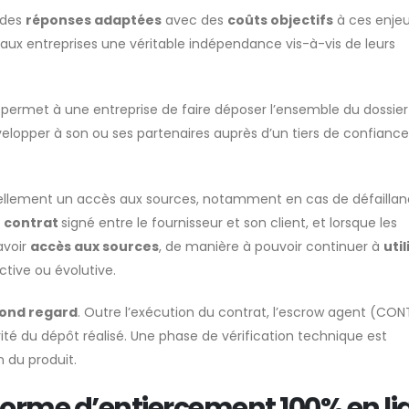
 des
réponses adaptées
avec des
coûts objectifs
à ces enje
 aux entreprises une véritable indépendance vis-à-vis de leurs
e permet à une entreprise de faire déposer l’ensemble du dossier
velopper à son ou ses partenaires auprès d’un tiers de confiance
ellement un accès aux sources, notamment en cas de défailla
u
contrat
signé entre le fournisseur et son client, et lorsque les
avoir
accès aux sources
, de manière à pouvoir continuer à
util
ctive ou évolutive.
ond regard
. Outre l’exécution du contrat, l’escrow agent (CO
ité du dépôt réalisé. Une phase de vérification technique est
 du produit.
eforme d’entiercement 100% en li