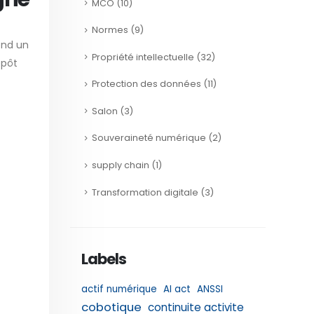
MCO
(10)
Normes
(9)
end un
Propriété intellectuelle
(32)
épôt
Protection des données
(11)
Salon
(3)
Souveraineté numérique
(2)
supply chain
(1)
Transformation digitale
(3)
Labels
actif numérique
AI act
ANSSI
cobotique
continuite activite