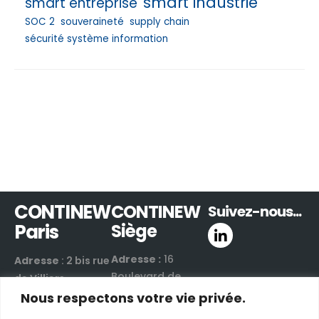
smart industrie
smart entreprise
SOC 2
souveraineté
supply chain
sécurité système information
CONTINEW
CONTINEW
Suivez-nous...
Paris
Siège
Adresse :
16
Adresse
: 2 bis rue
Boulevard de
de Villiers
Valmy
Nous respectons votre vie privée.
92300 Levallois-
42300 Roanne |
Perret | France