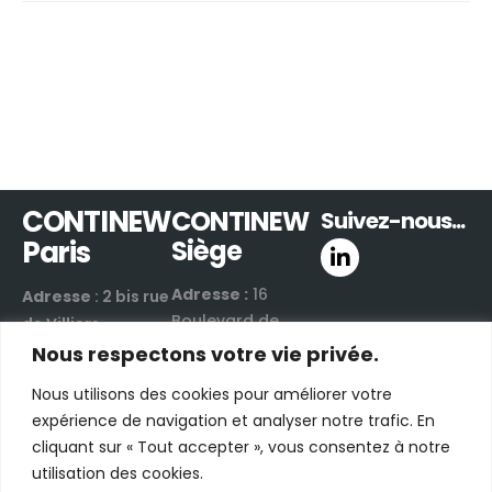
CONTINEW
CONTINEW
Suivez-nous...
Paris
Siège
Adresse :
16
Adresse
: 2 bis rue
Boulevard de
de Villiers
Valmy
Nous respectons votre vie privée.
92300 Levallois-
42300 Roanne |
Perret | France
Nous utilisons des cookies pour améliorer votre
France
Email :
nous
expérience de navigation et analyser notre trafic. En
Email :
nous
contacter par e-
cliquant sur « Tout accepter », vous consentez à notre
contacter par e-
mail
utilisation des cookies.
mail
Téléphone :
+33