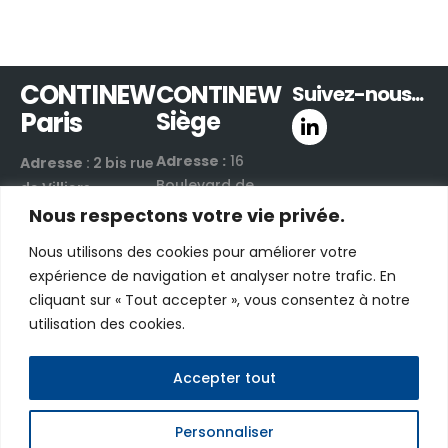
CONTINEW
CONTINEW
Suivez-nous...
Paris
Siège
Adresse :
16
Adresse
: 2 bis rue
Boulevard de
de Villiers
Valmy
92300 Levallois-
Nous respectons votre vie privée.
42300 Roanne |
Perret | France
Nous utilisons des cookies pour améliorer votre
France
Email :
nous
expérience de navigation et analyser notre trafic. En
Email :
nous
contacter par e-
cliquant sur « Tout accepter », vous consentez à notre
contacter par e-
mail
utilisation des cookies.
mail
Téléphone :
+33
Téléphone :
+33
(0)1 48 06 70 03
(0)4 81 17 00 40
Accepter tout
Personnaliser
CONTINEW © 2026 - Tous droits réservés