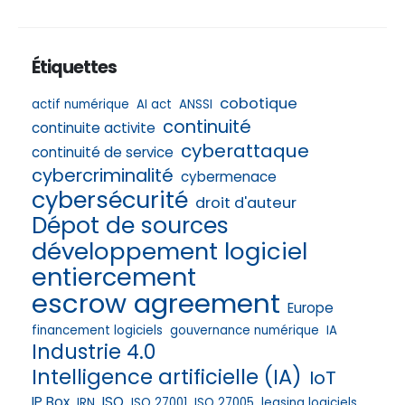
Étiquettes
cobotique
actif numérique
AI act
ANSSI
continuité
continuite activite
cyberattaque
continuité de service
cybercriminalité
cybermenace
cybersécurité
droit d'auteur
Dépot de sources
développement logiciel
entiercement
escrow agreement
Europe
financement logiciels
gouvernance numérique
IA
Industrie 4.0
Intelligence artificielle (IA)
IoT
IP Box
ISO
IRN
ISO 27001
ISO 27005
leasing logiciels