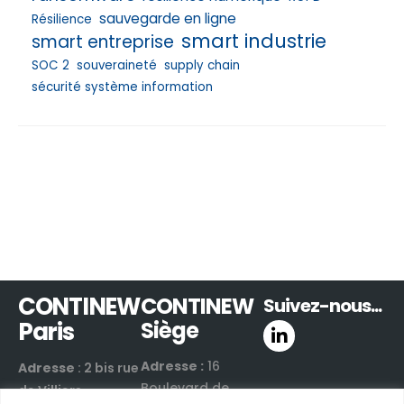
sauvegarde en ligne
Résilience
smart industrie
smart entreprise
SOC 2
souveraineté
supply chain
sécurité système information
CONTINEW
CONTINEW
Suivez-nous...
Paris
Siège
Adresse :
16
Adresse
: 2 bis rue
Boulevard de
de Villiers