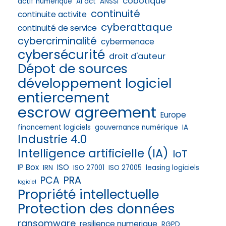
cobotique
actif numérique
AI act
ANSSI
continuité
continuite activite
cyberattaque
continuité de service
cybercriminalité
cybermenace
cybersécurité
droit d'auteur
Dépot de sources
développement logiciel
entiercement
escrow agreement
Europe
financement logiciels
gouvernance numérique
IA
Industrie 4.0
Intelligence artificielle (IA)
IoT
IP Box
ISO
IRN
ISO 27001
ISO 27005
leasing logiciels
PRA
PCA
logiciel
Propriété intellectuelle
Protection des données
ransomware
resilience numerique
RGPD