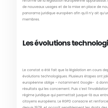
réforme de la législation européenne apparaissait
de nouveaux usages et de la mise en place de nou
panorama juridique européen afin qu’il n’y ait qu’
membres.
Les évolutions technologi
Le constat a été fait que la législation en cours d
évolutions technologiques. Plusieurs étapes ont jalo
européenne oblige – notamment Google- à donner 
résultats qui les concernent. Puis c’est l’invalidati
régime juridique qui permettait jusque-là aux ent
citoyens européens. Le RGPD consacre et renforce l
depuis 1978, et accroît sensiblement les droits des