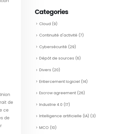
ition
Categories
Cloud
(9)
Continuité d'activité
(7)
Cybersécurité
(29)
Dépôt de sources
(6)
Divers
(20)
Entiercement logiciel
(14)
Escrow agreement
(26)
Union
ait de
Industrie 4.0
(17)
de ce
Intelligence artificielle (IA)
(3)
es de
r
MCO
(10)