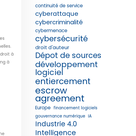
continuité de service
cyberattaque
cybercriminalité
cybermenace
cybersécurité
ses
elles.
droit d'auteur
Dépot de sources
droit à
ing à
développement
logiciel
entiercement
escrow
agreement
Europe
financement logiciels
gouvernance numérique
IA
Industrie 4.0
Intelligence
une