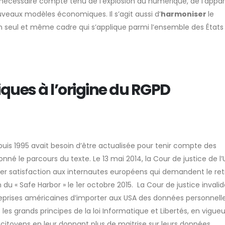
 nécessaire compte tenu de l’explosion du numérique, de l’appar
veaux modèles économiques. Il s’agit aussi d’
harmoniser
le
un seul et même cadre qui s’applique parmi l’ensemble des États
ques à l’origine du RGPD
epuis 1995 avait besoin d’être actualisée pour tenir compte des
nné le parcours du texte. Le 13 mai 2014, la Cour de justice de l’
satisfaction aux internautes européens qui demandent le retr
on du « Safe Harbor » le 1er octobre 2015. La Cour de justice invali
reprises américaines d’importer aux USA des données personnell
es grands principes de la loi Informatique et Libertés, en vigueu
 citoyens en leur donnant plus de maitrise sur leurs données.