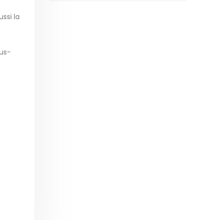
ssi la
ous-