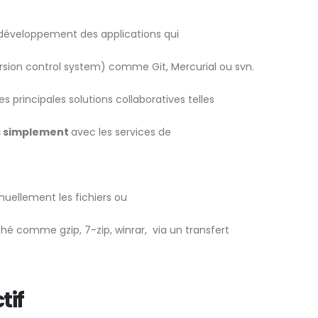
r développement des applications qui
version control system) comme Git, Mercurial ou svn.
es principales solutions collaboratives telles
ès simplement
avec les services de
nuellement les fichiers ou
rché comme gzip, 7-zip, winrar, via un transfert
if