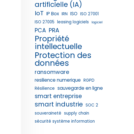
artificielle (IA)
IoT
IP Box
ISO
IRN
ISO 27001
ISO 27005
leasing logiciels
logiciel
PRA
PCA
Propriété
intellectuelle
Protection des
données
ransomware
resilience numerique
RGPD
sauvegarde en ligne
Résilience
smart entreprise
smart industrie
SOC 2
souveraineté
supply chain
sécurité système information