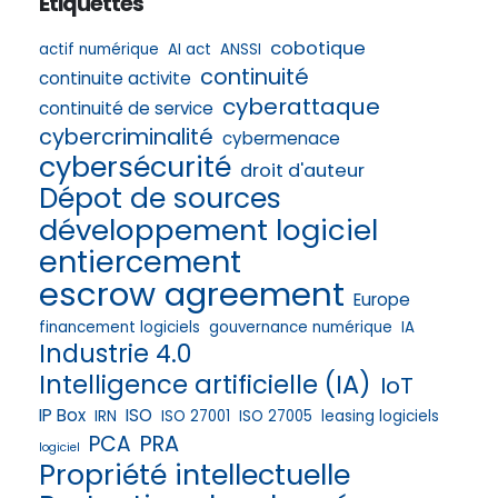
Étiquettes
cobotique
actif numérique
AI act
ANSSI
continuité
continuite activite
cyberattaque
continuité de service
cybercriminalité
cybermenace
cybersécurité
droit d'auteur
Dépot de sources
développement logiciel
entiercement
escrow agreement
Europe
financement logiciels
gouvernance numérique
IA
Industrie 4.0
Intelligence artificielle (IA)
IoT
IP Box
ISO
IRN
ISO 27001
ISO 27005
leasing logiciels
PRA
PCA
logiciel
Propriété intellectuelle