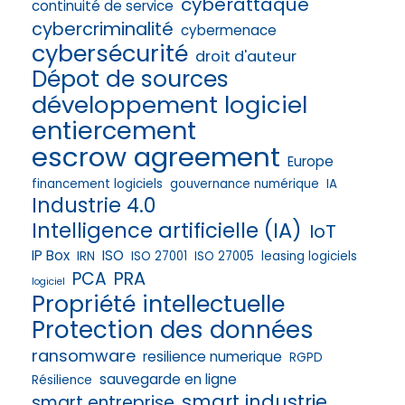
cyberattaque
continuité de service
cybercriminalité
cybermenace
cybersécurité
droit d'auteur
Dépot de sources
développement logiciel
entiercement
escrow agreement
Europe
financement logiciels
gouvernance numérique
IA
Industrie 4.0
Intelligence artificielle (IA)
IoT
IP Box
ISO
IRN
ISO 27001
ISO 27005
leasing logiciels
PRA
PCA
logiciel
Propriété intellectuelle
Protection des données
ransomware
resilience numerique
RGPD
sauvegarde en ligne
Résilience
smart industrie
smart entreprise