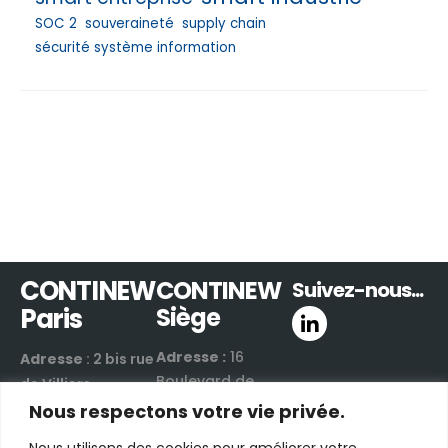
SOC 2
souveraineté
supply chain
sécurité système information
CONTINEW
CONTINEW
Suivez-nous...
Paris
Siège
Adresse :
16
Adresse
: 2 bis rue
Boulevard de
de Villiers
Valmy
Nous respectons votre vie privée.
92300 Levallois-
42300 Roanne |
Perret | France
Nous utilisons des cookies pour améliorer votre