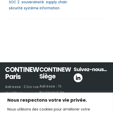
SOC 2
souveraineté
supply chain
sécurité système information
CONTINEW
CONTINEW
Suivez-nous...
Paris
Siège
Adresse :
16
Adresse
: 2 bis rue
Boulevard de
de Villiers
Valmy
Nous respectons votre vie privée.
92300 Levallois-
42300 Roanne |
Perret | France
Nous utilisons des cookies pour améliorer votre
France
Email :
nous