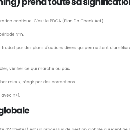
ing) prend toute sa significatio
oration continue. C'est le PDCA (Plan Do Check Act):
 période N°n.
se traduit par des plans d'actions divers qui permettent d'améliore
ôler, vérifier ce qui marche ou pas.
er mieux, réagir par des corrections.
P avec n+1.
globale
’Activités) est un processus de gestion globale qui identifie 