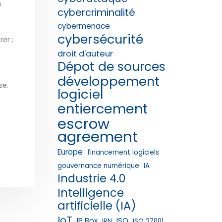
s
cybercriminalité
cybermenace
cybersécurité
er ;
droit d'auteur
Dépot de sources
développement
se.
logiciel
entiercement
escrow
agreement
Europe
financement logiciels
gouvernance numérique
IA
Industrie 4.0
Intelligence
artificielle (IA)
IoT
IP Box
ISO
IRN
ISO 27001