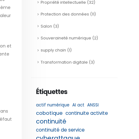
Propriété intellectuelle
(32)
stème
Protection des données
(11)
aleur
Salon
(3)
Souveraineté numérique
(2)
ion et
supply chain
(1)
tente
Transformation digitale
(3)
Étiquettes
actif numérique
AI act
ANSSI
dans
cobotique
continuite activite
défaut
continuité
continuité de service
cyberattaque