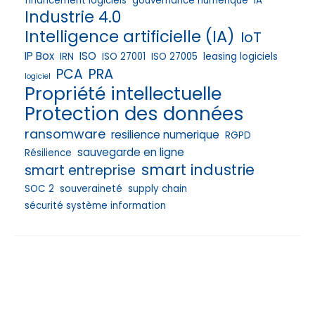
financement logiciels
gouvernance numérique
IA
Industrie 4.0
Intelligence artificielle (IA)
IoT
IP Box
ISO
IRN
ISO 27001
ISO 27005
leasing logiciels
PRA
PCA
logiciel
Propriété intellectuelle
Protection des données
ransomware
resilience numerique
RGPD
sauvegarde en ligne
Résilience
smart industrie
smart entreprise
SOC 2
souveraineté
supply chain
sécurité système information