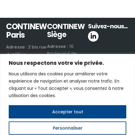
CONTINEW
CONTINEW
Suivez-nous...
Paris
Siège
Adresse :
16
Adresse
: 2 bis rue
Boulevard de
de Villiers
Valmy
Nous respectons votre vie privée.
92300 Levallois-
42300 Roanne |
Perret | France
Nous utilisons des cookies pour améliorer votre
France
Email :
nous
expérience de navigation et analyser notre trafic. En
Email :
nous
contacter par e-
cliquant sur « Tout accepter », vous consentez à notre
contacter par e-
mail
utilisation des cookies.
mail
Téléphone :
+33
Téléphone :
+33
(0)1 48 06 70 03
(0)4 81 17 00 40
Accepter tout
Personnaliser
CONTINEW © 2026 - Tous droits réservés