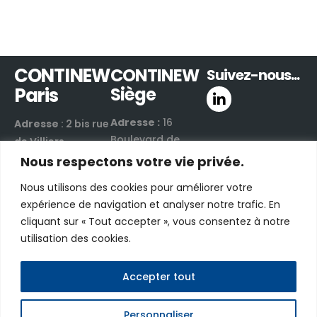
CONTINEW
CONTINEW
Suivez-nous...
Paris
Siège
Adresse :
16
Adresse
: 2 bis rue
Boulevard de
de Villiers
Valmy
92300 Levallois-
Nous respectons votre vie privée.
42300 Roanne |
Perret | France
Nous utilisons des cookies pour améliorer votre
France
Email :
nous
expérience de navigation et analyser notre trafic. En
Email :
nous
contacter par e-
cliquant sur « Tout accepter », vous consentez à notre
contacter par e-
mail
utilisation des cookies.
mail
Téléphone :
+33
Téléphone :
+33
(0)1 48 06 70 03
(0)4 81 17 00 40
Accepter tout
Personnaliser
CONTINEW © 2026 - Tous droits réservés