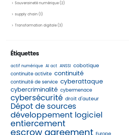
Souveraineté numérique
(2)
supply chain
(1)
Transformation digitale
(3)
Étiquettes
cobotique
actif numérique
AI act
ANSSI
continuité
continuite activite
cyberattaque
continuité de service
cybercriminalité
cybermenace
cybersécurité
droit d'auteur
Dépot de sources
développement logiciel
entiercement
escrow agreement
Europe