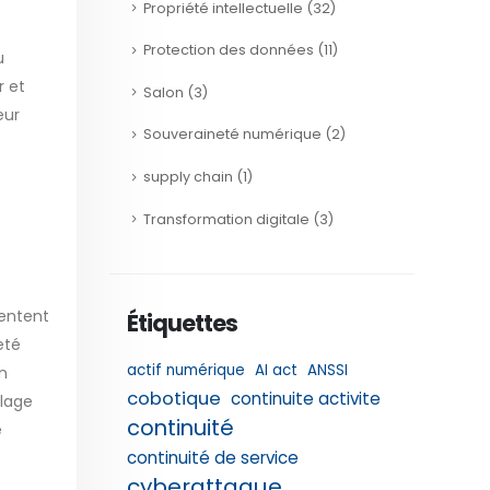
Propriété intellectuelle
(32)
Protection des données
(11)
u
r et
Salon
(3)
eur
Souveraineté numérique
(2)
supply chain
(1)
Transformation digitale
(3)
sentent
Étiquettes
eté
actif numérique
AI act
ANSSI
n
cobotique
continuite activite
llage
continuité
e
continuité de service
cyberattaque