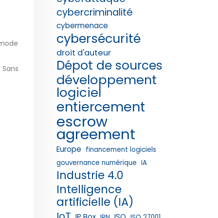
cybercriminalité
cybermenace
cybersécurité
 mode
droit d'auteur
Dépot de sources
. Sans
développement
.
logiciel
entiercement
escrow
agreement
Europe
financement logiciels
gouvernance numérique
IA
Industrie 4.0
Intelligence
artificielle (IA)
IoT
IP Box
ISO
IRN
ISO 27001