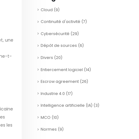
Cloud
(9)
Continuité d'activité
(7)
Cybersécurité
(29)
et, une
Dépôt de sources
(6)
ume-t-
Divers
(20)
Entiercement logiciel
(14)
Escrow agreement
(26)
Industrie 4.0
(17)
Intelligence artificielle (IA)
(3)
ricaine
des
MCO
(10)
es les
Normes
(9)