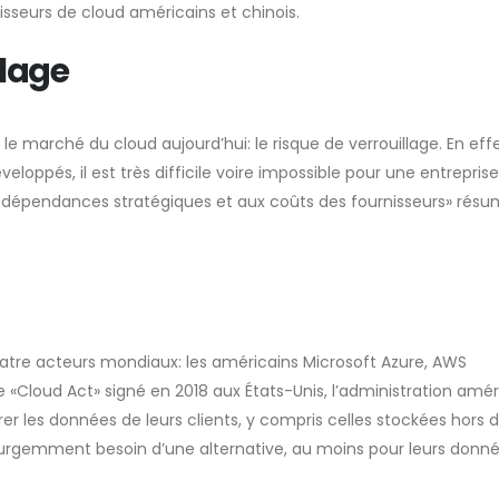
isseurs de cloud américains et chinois.
llage
le marché du cloud aujourd’hui: le risque de verrouillage. En eff
éveloppés, il est très difficile voire impossible pour une entreprise
es dépendances stratégiques et aux coûts des fournisseurs» rés
atre acteurs mondiaux: les américains Microsoft Azure, AWS
e «Cloud Act» signé en 2018 aux États-Unis, l’administration amé
r les données de leurs clients, y compris celles stockées hors 
 urgemment besoin d’une alternative, au moins pour leurs donné