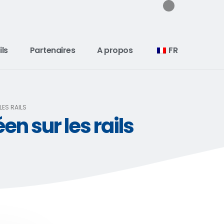
ils
Partenaires
A propos
FR
LES RAILS
n sur les rails