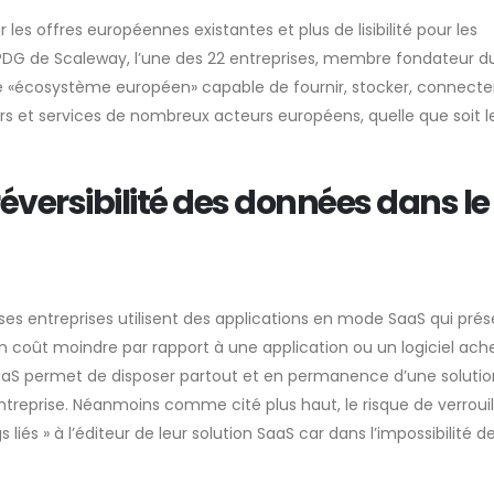
r les offres européennes existantes et plus de lisibilité pour les
e PDG de Scaleway, l’une des 22 entreprises, membre fondateur d
table «écosystème européen» capable de fournir, stocker, connecte
rs et services de nombreux acteurs européens, quelle que soit l
 réversibilité des données dans le
ses entreprises utilisent des applications en mode SaaS qui pré
un coût moindre par rapport à une application ou un logiciel ach
aS permet de disposer partout et en permanence d’une solutio
ntreprise. Néanmoins comme cité plus haut, le risque de verroui
 liés » à l’éditeur de leur solution SaaS car dans l’impossibilité d