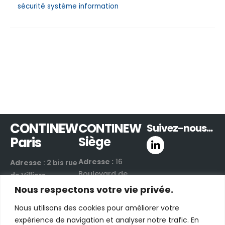
sécurité système information
CONTINEW
CONTINEW
Suivez-nous...
Paris
Siège
Adresse :
16
Adresse
: 2 bis rue
Boulevard de
de Villiers
Valmy
92300 Levallois-
Nous respectons votre vie privée.
42300 Roanne |
Perret | France
Nous utilisons des cookies pour améliorer votre
France
Email :
nous
expérience de navigation et analyser notre trafic. En
Email :
nous