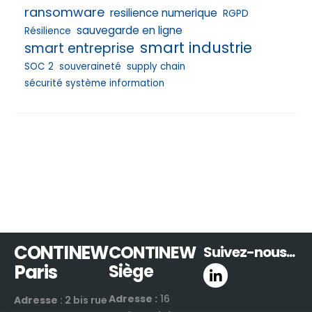
ransomware
resilience numerique
RGPD
sauvegarde en ligne
Résilience
smart industrie
smart entreprise
SOC 2
souveraineté
supply chain
sécurité système information
CONTINEW
CONTINEW
Suivez-nous...
Paris
Siège
Adresse :
16
Adresse
: 2 bis rue